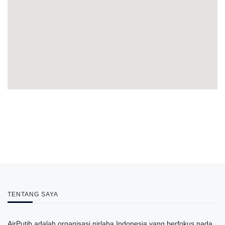
TENTANG SAYA
AirPutih adalah organisasi nirlaba Indonesia yang berfokus pada