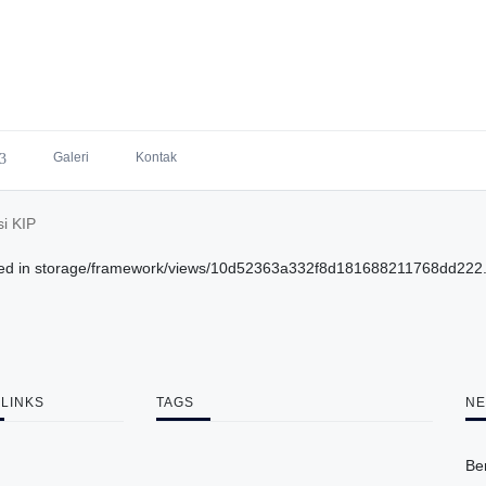
Galeri
Kontak
si KIP
 called in storage/framework/views/10d52363a332f8d181688211768dd222.ph
 LINKS
TAGS
NE
Be