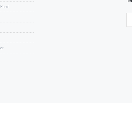
pe
 Kami
mer